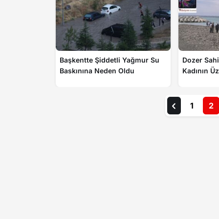
Başkentte Şiddetli Yağmur Su
Dozer Sah
Baskınına Neden Oldu
Kadının Üz
1
2