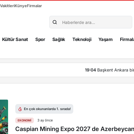
akitleri
Künye
Firmalar
Kültür Sanat
Spor
Sağlık
Teknoloji
Yaşam
Firmal
fta NATO iznine girdi
En çok okunanlarda 1. sırada!
3 ay önce
EKONOMI
Caspian Mining Expo 2027 de Azerbeycan