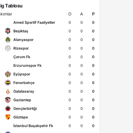
ig Tablosu
kımlar
O
A
P
Amed Sportif Faaliyetler
0
0
0
Beşiktaş
0
0
0
Alanyaspor
0
0
0
Rizespor
0
0
0
Çorum Fk
0
0
0
Erzurumspor Fk
0
0
0
Eyüpspor
0
0
0
Fenerbahçe
0
0
0
Galatasaray
0
0
0
Gaziantep
0
0
0
Gençlerbirliği
0
0
0
Göztepe
0
0
0
İstanbul Başakşehir Fk
0
0
0