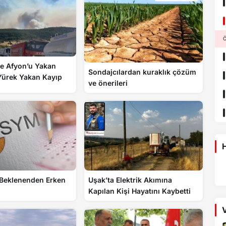
Ö
ve Afyon’u Yakan
Sondajcılardan kuraklık çözüm
Yürek Yakan Kayıp
ve önerileri
H
Beklenenden Erken
Uşak’ta Elektrik Akımına
Kapılan Kişi Hayatını Kaybetti
V