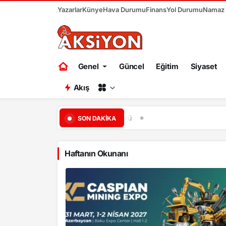
Yazarlar
Künye
Hava Durumu
Finans
Yol Durumu
Namaz V
Genel
Güncel
Eğitim
Siyaset
Akış
19:04
Başkent Ankara bir ha
SON DAKIKA
Haftanın Okunanı