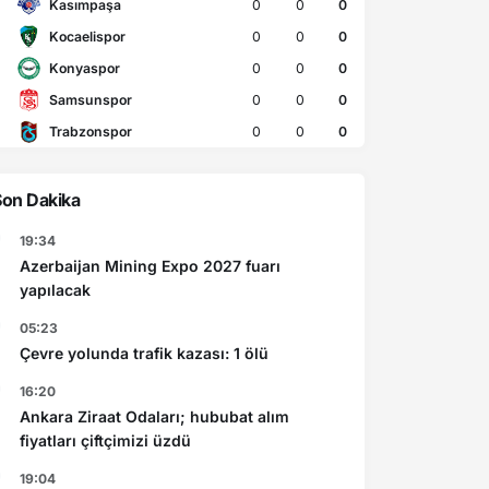
Kasımpaşa
0
0
0
Kocaelispor
0
0
0
Konyaspor
0
0
0
Samsunspor
0
0
0
Trabzonspor
0
0
0
Son Dakika
19:34
Azerbaijan Mining Expo 2027 fuarı
yapılacak
05:23
Çevre yolunda trafik kazası: 1 ölü
16:20
Ankara Ziraat Odaları; hububat alım
fiyatları çiftçimizi üzdü
19:04