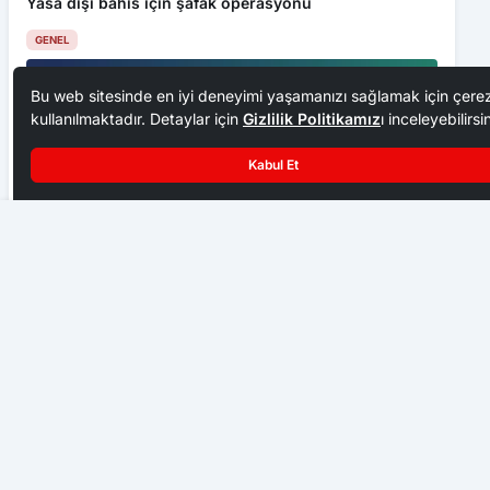
Yasa dışı bahis için şafak operasyonu
GENEL
Bu web sitesinde en iyi deneyimi yaşamanızı sağlamak için çerez
kullanılmaktadır. Detaylar için
Gizlilik Politikamız
ı inceleyebilirsi
Kabul Et
aksiyongazetesi.com
Caspian Mining Expo 2027 de Azerbeycan da
yapılacak
EKONOMI