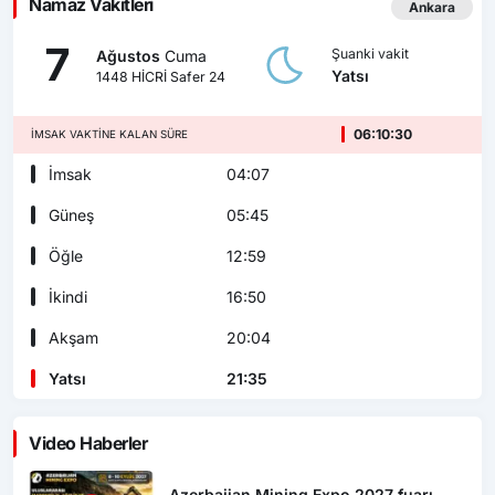
Namaz Vakitleri
Ankara
7
Şuanki vakit
Ağustos
Cuma
Yatsı
1448 HİCRİ Safer 24
06:10:28
İMSAK VAKTINE KALAN SÜRE
İmsak
04:07
Güneş
05:45
Öğle
12:59
İkindi
16:50
Akşam
20:04
Yatsı
21:35
Video Haberler
Azerbaijan Mining Expo 2027 fuarı