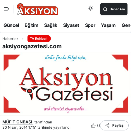
Haber Ara
Güncel
Eğitim
Sağlık
Siyaset
Spor
Yaşam
Gen
Haberler
TV Rehberi
aksiyongazetesi.com
MÜFİT ONBAŞI
tarafından
0
Paylaş
30 Nisan, 2014 17:51 tarihinde yayınlandı